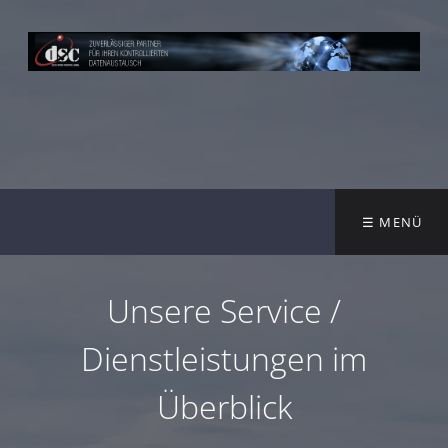
☰ MENÜ
Unsere Service /
Dienstleistungen im
Überblick